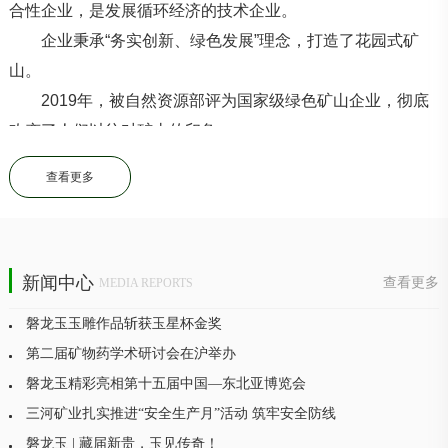
合性企业，是发展循环经济的技术企业。
企业秉承
“
务实创新、绿色发展
”
理念，打造了花园式矿
山。
2019
年，被自然资源部评为国家级绿色矿山企业，彻底
改变了人们以往对矿山的印象。
企业目前在珠宝玉石、采矿选矿、大健康产业及建筑材
查看更多
料等领域实现多元化发展。
珠宝玉石：三河矿业在开采矿床时发现高品质玉石磐龙
玉、磐龙墨玉。
采矿选矿：小红石砬子铅、锌、银多金属矿是吉林省内
新闻中心
查看更多
MEDIA REPORTS
储量和规模最大的铅、锌矿床，填补了吉林省没有中型铅锌
磐龙玉玉雕作品斩获玉星杯金奖
矿和铅锌选厂的两大空白。
第二届矿物药学术研讨会在沪举办
建筑材料：三河矿业在注重经济效益的基础上，坚持发
磐龙玉精彩亮相第十五届中国—东北亚博览会
展循环经济，衍生产业链条，于
2011
年成立吉林省梓楗新型
三河矿业扎实推进“安全生产月”活动 筑牢安全防线
建材股份有限公司，将企业尾矿渣及磐龙玉玉石残渣
“
吃干榨
磐龙玉 | 藏届新贵，玉见传奇！