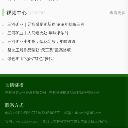
净
”
，生产无机、环保新材料。
视频中心
查看更多
WE MEDIA
三河矿业｜元宵盛宴闹新春 浓浓年味映三河
三河矿业丨人间烟火处 年味渐浓时
三河矿业小年夜，烟花绽放，年味浓浓
磐龙玉雕作品荣获“天工奖”最高奖项
绿色矿山“迈出”红色“步伐”
【在习近平新时代中国特色社会主义思想指引下——新时代新作为
新篇章】三河矿业：牵手下游企业 打造绿色循环价值链条
吉林电视台品牌之夜-吉林省三河矿业开发有限公司
上海中医药大学成立磐龙玉矿物药国际研究院
友情链接:
吉林省磐龙玉开发有限公司
吉林省梓楗新型建材股份有限公司
联系方式:
电话：0432-65081777 0432-65109777
邮箱：shkywlb@163.com
官网：www.jlshky.com
地址：吉林省吉林市磐石市富太镇三河矿区